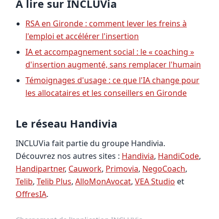
À lire sur INCLUVia
RSA en Gironde : comment lever les freins à
l'emploi et accélérer l'insertion
IA et accompagnement social : le « coaching »
d'insertion augmenté, sans remplacer l'humain
Témoignages d'usage : ce que l'IA change pour
les allocataires et les conseillers en Gironde
Le réseau Handivia
INCLUVia fait partie du groupe Handivia.
Découvrez nos autres sites :
Handivia
,
HandiCode
,
Handipartner
,
Cauwork
,
Primovia
,
NegoCoach
,
Telib
,
Telib Plus
,
AlloMonAvocat
,
VEA Studio
et
OffresIA
.