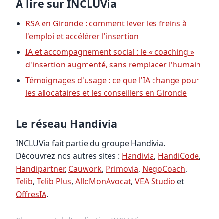
À lire sur INCLUVia
RSA en Gironde : comment lever les freins à
l'emploi et accélérer l'insertion
IA et accompagnement social : le « coaching »
d'insertion augmenté, sans remplacer l'humain
Témoignages d'usage : ce que l'IA change pour
les allocataires et les conseillers en Gironde
Le réseau Handivia
INCLUVia fait partie du groupe Handivia.
Découvrez nos autres sites :
Handivia
,
HandiCode
,
Handipartner
,
Cauwork
,
Primovia
,
NegoCoach
,
Telib
,
Telib Plus
,
AlloMonAvocat
,
VEA Studio
et
OffresIA
.