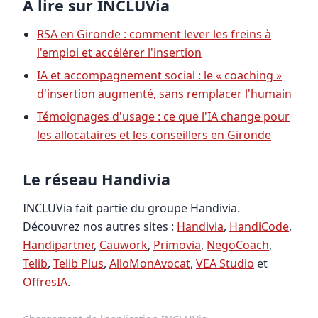
À lire sur INCLUVia
RSA en Gironde : comment lever les freins à
l'emploi et accélérer l'insertion
IA et accompagnement social : le « coaching »
d'insertion augmenté, sans remplacer l'humain
Témoignages d'usage : ce que l'IA change pour
les allocataires et les conseillers en Gironde
Le réseau Handivia
INCLUVia fait partie du groupe Handivia.
Découvrez nos autres sites :
Handivia
,
HandiCode
,
Handipartner
,
Cauwork
,
Primovia
,
NegoCoach
,
Telib
,
Telib Plus
,
AlloMonAvocat
,
VEA Studio
et
OffresIA
.